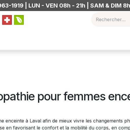
63-1919 | LUN - VEN 08h - 21h | SAM & DIM 8h
othérapie
Vos thérapeutes
FAQ
Programmes Corporati
opathie pour femmes ence
enceinte à Laval afin de mieux vivre les changements phys
 en favorisant le confort et la mobilité du corps, en compl