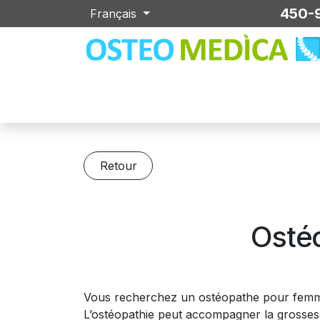
Se rendre au contenu
450-9
Français
Accueil
Ostéopathie
Kinésiologie
Mass
Retour
Osté
Vous recherchez un ostéopathe pour femme 
L’ostéopathie peut accompagner la grossesse