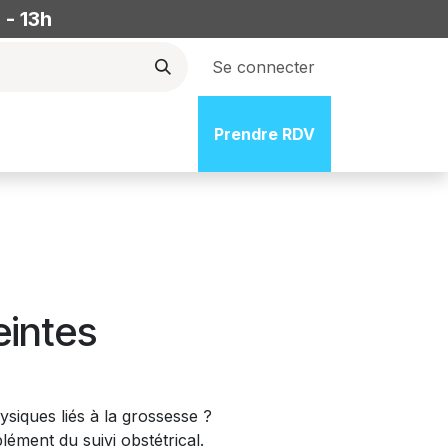
 - 13h
Se connecter
fs
Emploi
Blog/Ressource
Prendre RDV
Tarifs&contact
intes
iques liés à la grossesse ?
ément du suivi obstétrical.