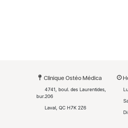
Clinique Ostéo Médica
H
​4741, boul. des Laurentides,
​L
bur.206
​S
​Laval, QC H7K 2Z6
​D