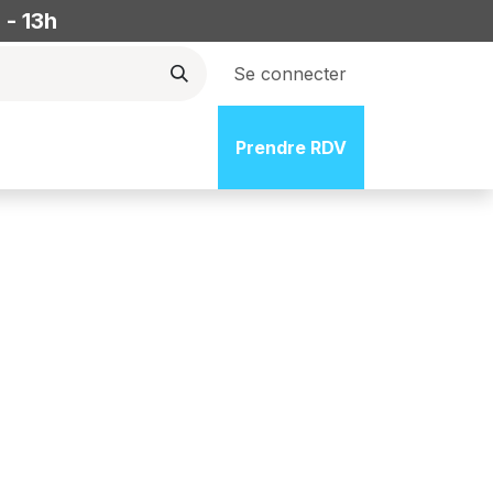
 - 13h
Se connecter
fs
Emploi
Blog/Ressource
Prendre RDV
Tarifs&contact