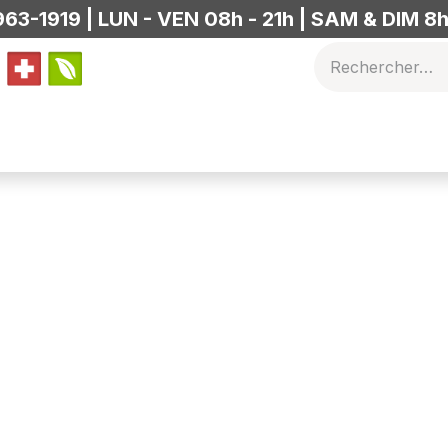
63-1919 | LUN - VEN 08h - 21h | SAM & DIM 8h
othérapie
Vos thérapeutes
FAQ
Programmes Corporati